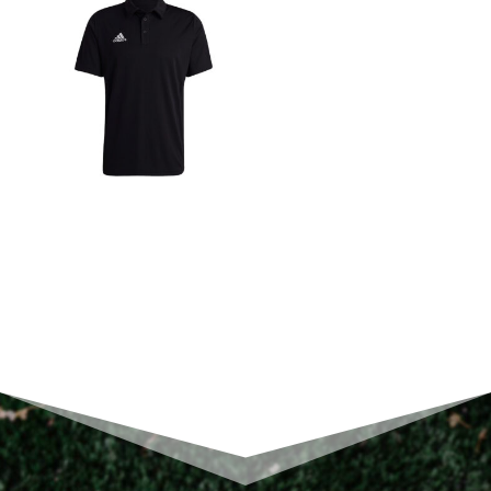
Entrada
22
HC5067