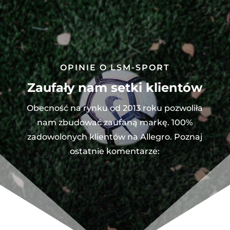
OPINIE O LSM-SPORT
Zaufały nam setki klientów
Obecność na rynku od 2013 roku pozwoliła
nam zbudować zaufaną markę. 100%
zadowolonych klientów na Allegro. Poznaj
ostatnie komentarze: