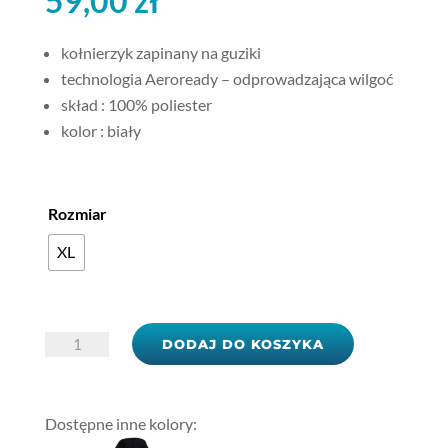
59,00
zł
kołnierzyk zapinany na guziki
technologia Aeroready – odprowadzająca wilgoć
skład : 100% poliester
kolor : biały
Rozmiar
XL
ilość
DODAJ DO KOSZYKA
Koszulka
POLO
adidas