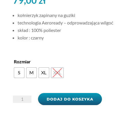
79,00
zł
kołnierzyk zapinany na guziki
technologia Aeroready – odprowadzająca wilgoć
skład : 100% poliester
kolor : czarny
Rozmiar
S
M
XL
XXL
ilość
DODAJ DO KOSZYKA
Koszulka
POLO
adidas