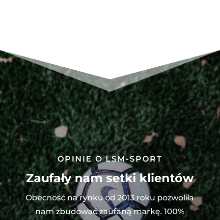
Entrada
22
HB5328
OPINIE O LSM-SPORT
Zaufały nam setki klientów
Obecność na rynku od 2013 roku pozwoliła
nam zbudować zaufaną markę. 100%