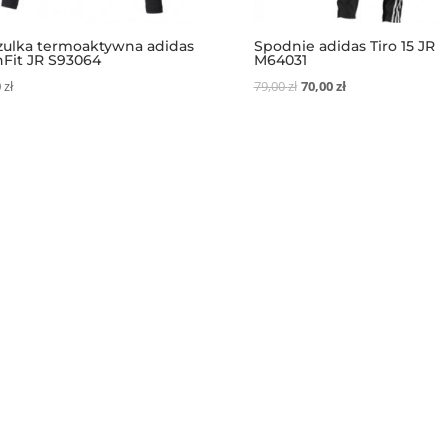
zulka termoaktywna adidas
Spodnie adidas Tiro 15 JR
hFit JR S93064
M64031
Pierwotna
Aktualna
0
zł
79,00
zł
70,00
zł
cena
cena
wynosiła:
wynosi:
79,00 zł.
70,00 zł.