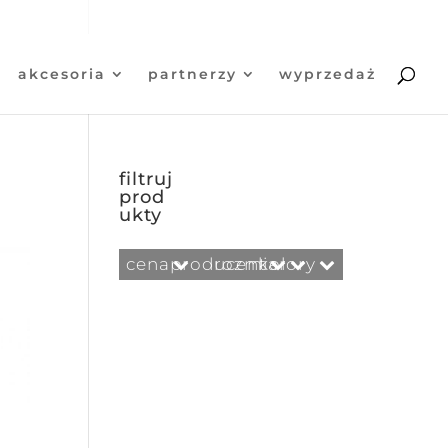
moje konto
0,00 zł
akcesoria
partnerzy
wyprzedaż
filtruj
prod
ukty
cena
producent
rozmiar
kolory