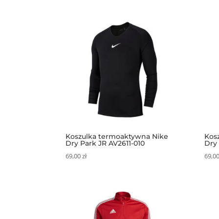
Koszulka termoaktywna Nike
Kos
Dry Park JR AV2611-010
Dry 
69,00
zł
69,0