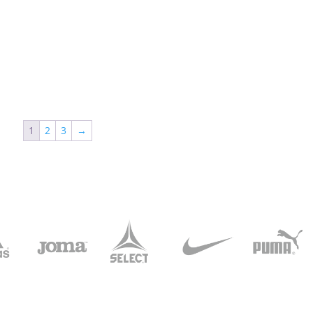
1
2
3
→