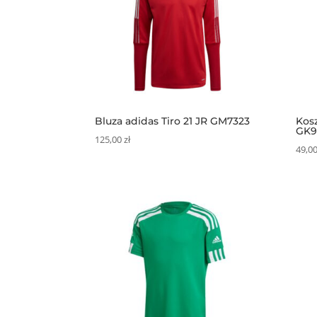
Bluza adidas Tiro 21 JR GM7323
Kosz
GK9
125,00
zł
49,0