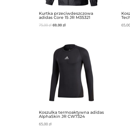
Kurtka przeciwdeszczowa
Kos
adidas Core 15 JR M35321
Tec
Pierwotna
Aktualna
75,00
zł
69,00
zł
65,0
cena
cena
wynosiła:
wynosi:
75,00 zł.
69,00 zł.
Koszulka termoaktywna adidas
AlphaSkin JR CW7324
65,00
zł