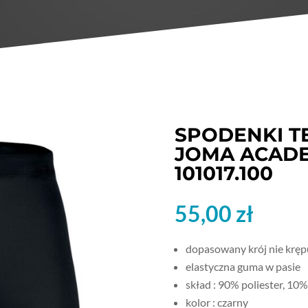
SPODENKI 
JOMA ACADE
101017.100
55,00
zł
dopasowany krój nie kręp
elastyczna guma w pasie
skład : 90% poliester, 10%
kolor : czarny