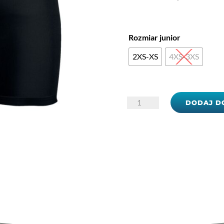
Rozmiar junior
2XS-XS
4XS-3XS
ilość
DODAJ D
Spodenki
termoaktywne
Joma
Academy
Brama
JR
101017.100