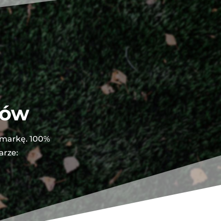
tów
 markę. 100%
arze: