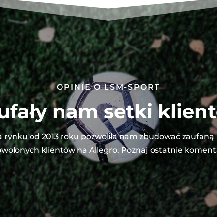
OPINIE O LSM-SPORT
ufały nam setki klien
 rynku od 2013 roku pozwoliła nam zbudować zaufaną
wolonych klientów na Allegro. Poznaj ostatnie koment