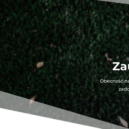
Za
Obecność na
zado