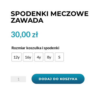
SPODENKI MECZOWE
ZAWADA
30,00
zł
Rozmiar koszulka i spodenki
12y
16y
4y
8y
S
ilość
DODAJ DO KOSZYKA
Spodenki
meczowe
Zawada