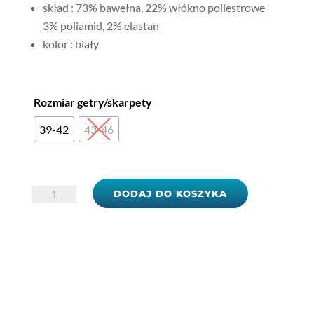
skład : 73% bawełna, 22% włókno poliestrowe
3% poliamid, 2% elastan
kolor : biały
Rozmiar getry/skarpety
39-42
43-46
ilość
DODAJ DO KOSZYKA
Skarpety
adidas
Per
La
Crew
(3