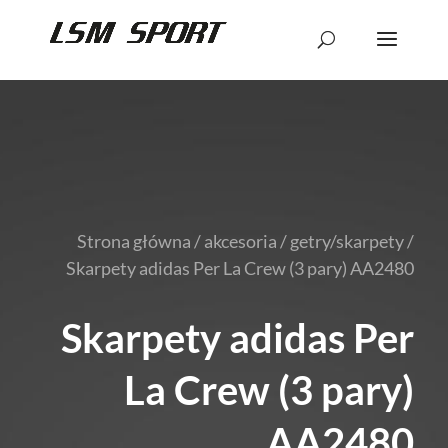
Strona główna
/
akcesoria
/
getry/skarpety
/
Skarpety adidas Per La Crew (3 pary) AA2480
Skarpety adidas Per
La Crew (3 pary)
AA2480