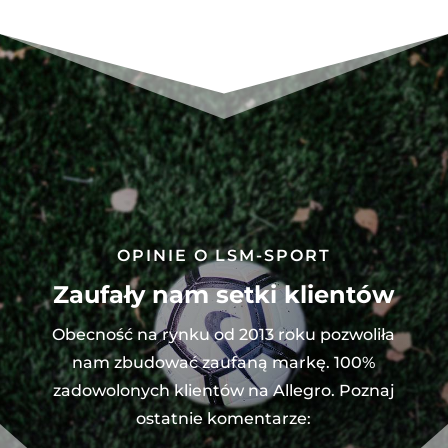
pary)
AA2480
OPINIE O LSM-SPORT
Zaufały nam setki klientów
Obecność na rynku od 2013 roku pozwoliła
nam zbudować zaufaną markę. 100%
zadowolonych klientów na Allegro. Poznaj
ostatnie komentarze: