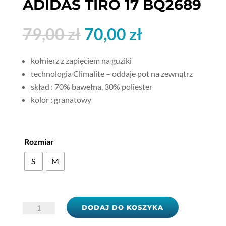
ADIDAS TIRO 17 BQ2689
Pierwotna
Aktualna
79,00
zł
70,00
zł
cena
cena
wynosiła:
wynosi:
kołnierz z zapięciem na guziki
79,00 zł.
70,00 zł.
technologia Climalite – oddaje pot na zewnątrz
skład : 70% bawełna, 30% poliester
kolor : granatowy
Rozmiar
S
M
ilość
DODAJ DO KOSZYKA
Koszulka