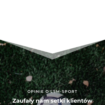
POLO
adidas
Tiro
17
BQ2689
OPINIE O LSM-SPORT
Zaufały nam setki klientów