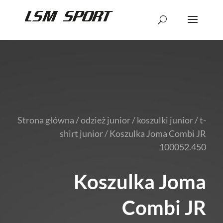
Strona główna
/
odzież junior
/
koszulki junior
/
t-
shirt junior
/ Koszulka Joma Combi JR
100052.450
Koszulka Joma
Combi JR