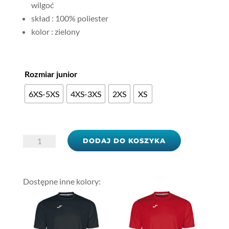
wilgoć
skład : 100% poliester
kolor : zielony
Rozmiar junior
6XS-5XS
4XS-3XS
2XS
XS
ilość
DODAJ DO KOSZYKA
Koszulka
Joma
Combi
JR
100052.450