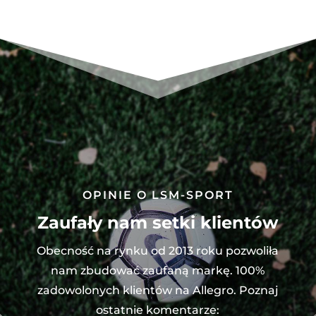
OPINIE O LSM-SPORT
Zaufały nam setki klientów
Obecność na rynku od 2013 roku pozwoliła
nam zbudować zaufaną markę. 100%
zadowolonych klientów na Allegro. Poznaj
ostatnie komentarze: