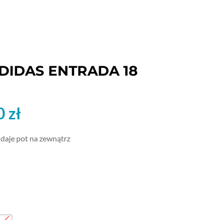
DIDAS ENTRADA 18
rwotna
Aktualna
0
zł
a
cena
siła:
wynosi:
ddaje pot na zewnątrz
0 zł.
37,00 zł.