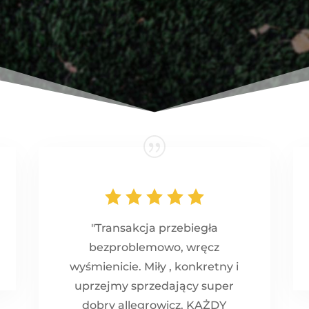
"Transakcja przebiegła
bezproblemowo, wręcz
wyśmienicie. Miły , konkretny i
uprzejmy sprzedający super
dobry allegrowicz. KAŻDY