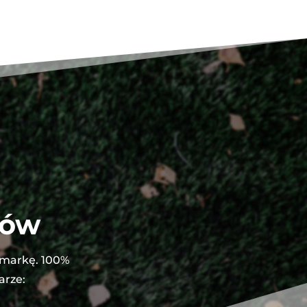
tów
 markę. 100%
arze: