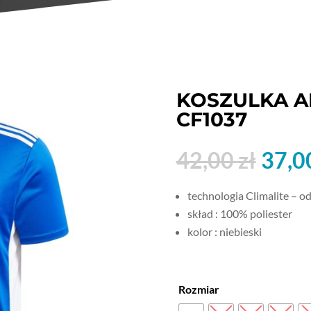
KOSZULKA A
CF1037
Pie
42,00
zł
37,0
cen
wyno
technologia Climalite – o
42,0
skład : 100% poliester
kolor : niebieski
Rozmiar