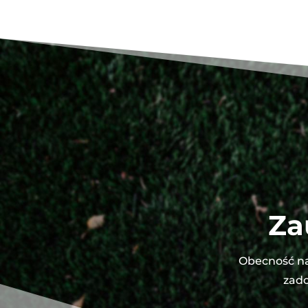
Za
Obecność na
zado