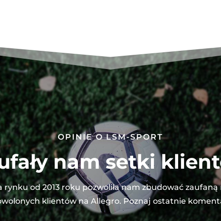
OPINIE O LSM-SPORT
ufały nam setki klien
 rynku od 2013 roku pozwoliła nam zbudować zaufaną
wolonych klientów na Allegro. Poznaj ostatnie koment