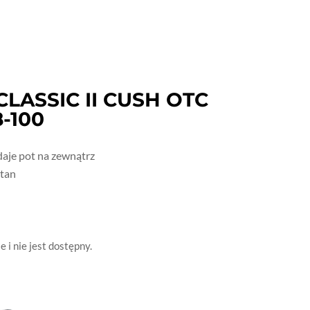
CLASSIC II CUSH OTC
-100
daje pot na zewnątrz
stan
 i nie jest dostępny.