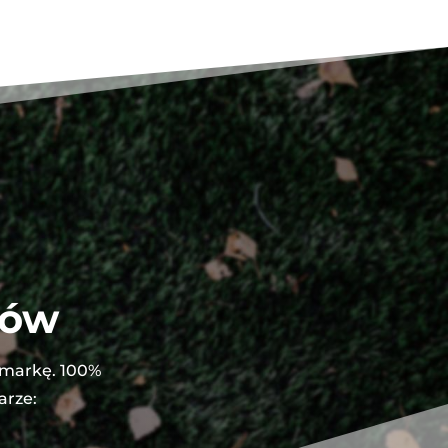
tów
 markę. 100%
arze: