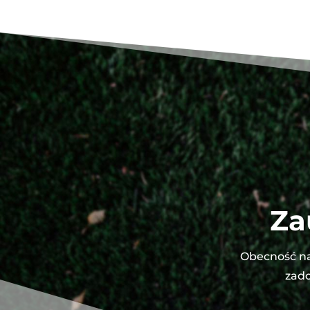
Za
Obecność na
zado