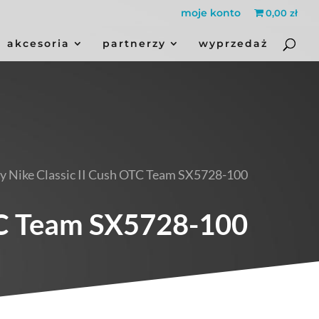
moje konto
0,00 zł
akcesoria
partnerzy
wyprzedaż
ry Nike Classic II Cush OTC Team SX5728-100
OTC Team SX5728-100