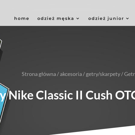
home
odzież męska
odzież junior
Strona główna
/
akcesoria
/
getry/skarpety
/ Get
y Nike Classic II Cush 