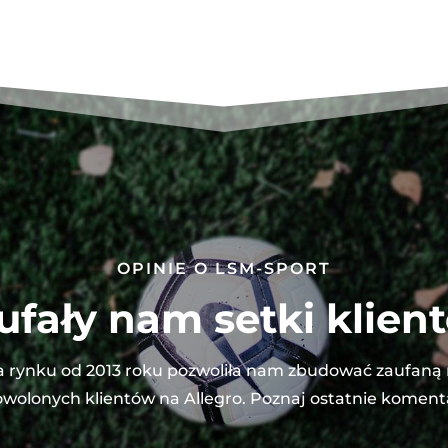
OPINIE O LSM-SPORT
ufały nam setki klien
 rynku od 2013 roku pozwoliła nam zbudować zaufaną
wolonych klientów na Allegro. Poznaj ostatnie koment