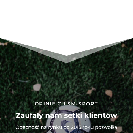
Championship
VI
1/2
JR
101952.102
OPINIE O LSM-SPORT
Zaufały nam setki klientów
Obecność na rynku od 2013 roku pozwoliła