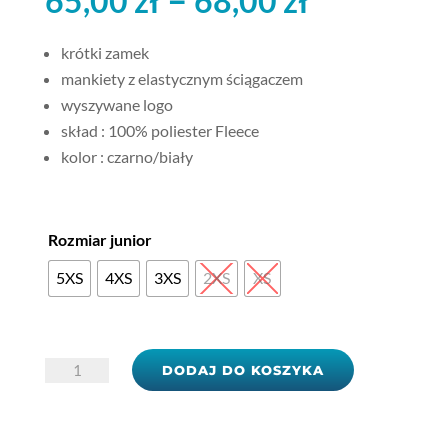
65,00
zł
68,00
zł
krótki zamek
mankiety z elastycznym ściągaczem
wyszywane logo
skład : 100% poliester Fleece
kolor : czarno/biały
Rozmiar junior
5XS
4XS
3XS
2XS
XS
ilość
DODAJ DO KOSZYKA
Bluza
Joma