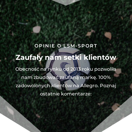
OPINIE O LSM-SPORT
Zaufały nam setki klientów
Obecność na rynku od 2013 roku pozwoliła
nam zbudować zaufaną markę. 100%
zadowolonych klientów na Allegro. Poznaj
ostatnie komentarze: