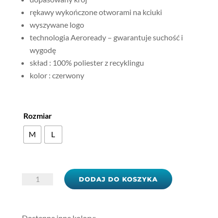
rękawy wykończone otworami na kciuki
wyszywane logo
technologia Aeroready – gwarantuje suchość i
wygodę
skład : 100% poliester z recyklingu
kolor : czerwony
Rozmiar
M
L
ilość
DODAJ DO KOSZYKA
Bluza
adidas
Tiro