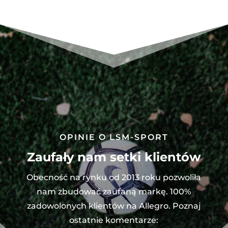
OPINIE O LSM-SPORT
Zaufały nam setki klientów
Obecność na rynku od 2013 roku pozwoliła
nam zbudować zaufaną markę. 100%
zadowolonych klientów na Allegro. Poznaj
ostatnie komentarze: