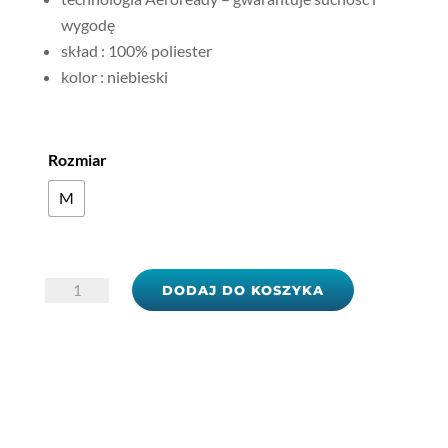
wygodę
skład : 100% poliester
kolor : niebieski
Rozmiar
M
ilość
DODAJ DO KOSZYKA
Bluza
adidas
Tiro
23
HS3505