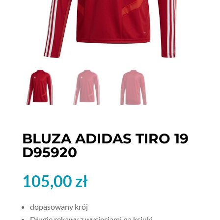
BLUZA ADIDAS TIRO 19
D95920
105,00
zł
dopasowany krój
Długie rękawy z wycięciami na kciuki