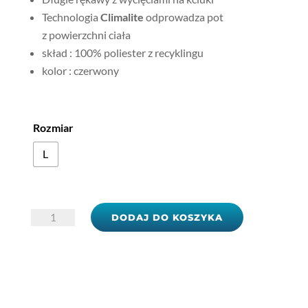
Technologia
Climalite
odprowadza pot
z powierzchni ciała
skład : 100% poliester z recyklingu
kolor : czerwony
Rozmiar
L
ilość
DODAJ DO KOSZYKA
Bluza
adidas
Tiro
19