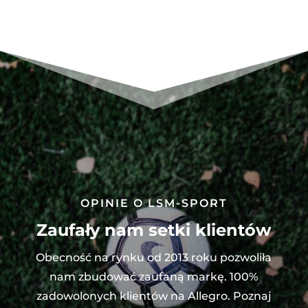
D95920
OPINIE O LSM-SPORT
Zaufały nam setki klientów
Obecność na rynku od 2013 roku pozwoliła
nam zbudować zaufaną markę. 100%
zadowolonych klientów na Allegro. Poznaj